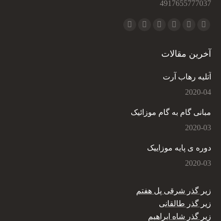
4917655777037
Find us on:
Telegram
Instagram
Pinterest
YouTube
Facebook
X
page
page
page
page
page
page
آخرین مقالات
opens
opens
opens
opens
opens
opens
in
in
in
in
in
in
آتلیه رهاب آرت
new
new
new
new
new
new
2020-04
window
window
window
window
window
window
مبانی گام به گام موزائیک
2020-03
دوره ی پایه موزاییک
2020-03
زیر گذر شرقی پل هفتم
زیر گذر طالقانی
زیر گذر شاه ابراهیم