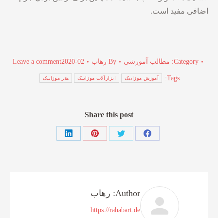
اضافی مفید است.
Category:
مطالب آموزشی
By
رهاب
2020-02
Leave a comment
Tags:
آموزش موزاییک
ابزارآلات موزاییک
هنر موزاییک
Share this post
Share
Share
Share
Share
on
on
on
on
LinkedIn
Pinterest
X
Facebook
Author:
رهاب
https://rahabart.de