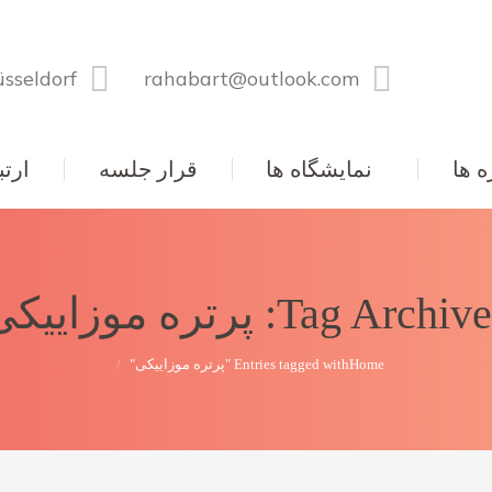
sseldorf
rahabart@outlook.com
ه ها
نمایشگاه ها
قرار جلسه
ارتب
پرتره موزاییکی
Tag Archives
You are here:
Home
Entries tagged with "پرتره موزاییکی"