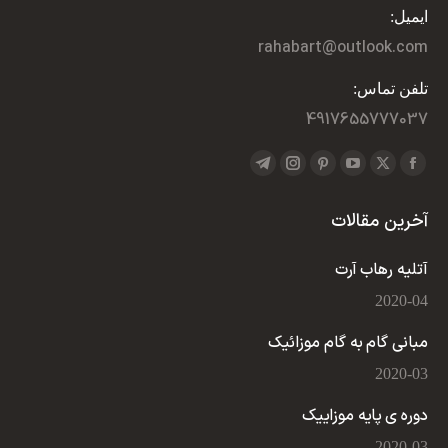
ایمیل:
rahabart@outlook.com
تلفن تماس:
4917655777037
Find us on:
Telegram
Instagram
Pinterest
YouTube
Facebook
X
page
page
page
page
page
page
آخرین مقالات
opens
opens
opens
opens
opens
opens
in
in
in
in
in
in
آتلیه رهاب آرت
new
new
new
new
new
new
2020-04
window
window
window
window
window
window
مبانی گام به گام موزائیک
2020-03
دوره ی پایه موزاییک
2020-03