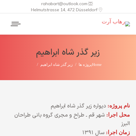
rahabart@outlook.com
Helmutstrasse 14, 472 Düsseldorf
زیر گذر شاه ابراهیم
You are here:
Home
پروژه ها
زیر گذر شاه ابراهیم
شرقی پل هفتم
القانی
اه ابراهیم
دستغیب
دیواره زیر گذر شاه ابراهیم
نام پروژه:
شهر قم ـ طراح و مجری گروه بانی طراحان
محل اجرا:
 و دیوار داخلی
البرز
سال ۱۳۹۱
زمان اجرا: