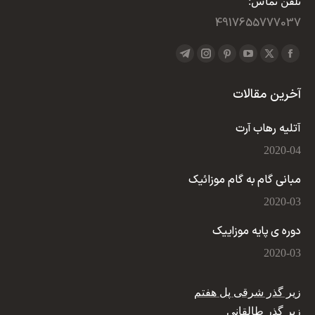
تلفن تماس:
4917655777037
Find us on:
Telegram
Instagram
Pinterest
YouTube
Facebook
X
page
page
page
page
page
page
آخرین مقالات
opens
opens
opens
opens
opens
opens
in
in
in
in
in
in
آتلیه رهاب آرت
new
new
new
new
new
new
2020-04
window
window
window
window
window
window
مبانی گام به گام موزائیک
2020-03
دوره ی پایه موزاییک
2020-03
زیر گذر شرقی پل هفتم
زیر گذر طالقانی