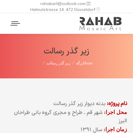
rahabart@outlook.com
Helmutstrasse 14, 472 Düsseldorf
زیر گذر رسالت
You are here:
Home
برگه
زیر گذر رسالت
نام پروژه:
بدنه دیوار زیر گذر رسالت
شهر قم ـ طراح و مجری گروه بانی طراحان
محل اجرا:
البرز
سال ۱۳۹۱
زمان اجرا: