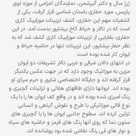
ژرژ سال و دکتر گیرشمن، نمایندگان اعزامي از موزه لوور
پاریس، مورد حفاری باستان شناسی قرار گرفت. یکی از
کشفیات مهم این حفاری، کشف تزیینات موزاییک کاری
است که در تالار و حیاط کاخ بیشاپور بدست آمد. در این
حفاری، بقایایی از تزیینات موزاییک کاری کشف شد که به
نظر حفار بیشاپور، این تزیینات تنها در حاشیه حیاط و
ایوان کار شده بوده است.
در انتهای دالان شرقی و غربی تالار تشریفات دو ایوان
مزین به موزائیک وجود دارد که در جهت عکس یکدیگر
قرار گرفته اند و جایگاه اختصاصی شاپور و حرم سرای او
بوده اند. ایوانها دارای طاقهای هلالی و تزئینات گچبری و
رنگ آمیزی شده بوده اند و در واقع کف ایوان ها را با یک
نوع قالی موزائیکی با طرح و نقوش گیاهی و انسانی
تزئین کرده اند. سطوح جانبی ایوان ها را با گچبری های
ستون نما که روی آنها رنگ های قرمز و حاشیه های سیاه
و نوار های آبی رنگ نقاشی شده بود پوشانده اند.