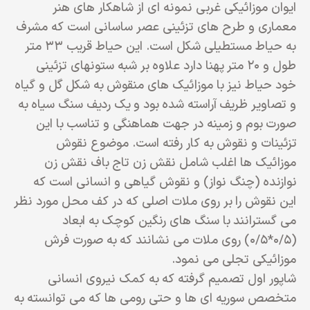
ایوان موزائیکی غربی نمونه ای از شاهکار های هنر
معماری و طرح های تزئینی عصر ساسانی است که مشرف
به حیاط مستطیلی شکل است. این حیاط قریب ۳۳ متر
طول و ۲۰ متر پهنا دارد علاوه بر شبه ستونهای تزئینی
خود حیاط نیز با موزائیک های منقوش به شکل گل و گیاه
و تصاویر ظریف آراسته شده بود و یک ردیف سنگ سیاه به
صورت بوم و زمینه در جهت هماهنگی و تناسب با این
تزئینات و نقوش به کار رفته است. موضوع نقوش
موزائیک ها اغلب شامل نقش زن تاج باف نقش زن
نوازنده (چنگ نواز) و نقوش گیاهی و انسانی است که
این نقوش را بر روی ملات اصلی که در کف محل مورد نظر
می گسترانند با سنگ های رنگین کوچک به ابعاد
(۰/۵*۰/۵) روی ملات می نشانند که به صورت فرش
موزائیکی تجلی می نمود.
شاپور اول تصمیم گرفته که به کمک نیروی انسانی
متخصص سوریه ای ها و حتی رومی ها که می توانسته به