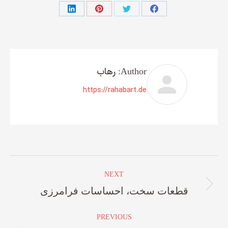
Share
Share
Share
Share
on
on
on
on
LinkedIn
Pinterest
X
Facebook
رهاب
Author:
https://rahabart.de
Post
NEXT
navigation
قطعات سخت، احساسات فرامرزی
Next
post:
PREVIOUS