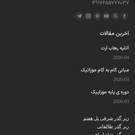
4917655777037
Find us on:
Telegram
Instagram
Pinterest
YouTube
Facebook
X
page
page
page
page
page
page
آخرین مقالات
opens
opens
opens
opens
opens
opens
in
in
in
in
in
in
آتلیه رهاب آرت
new
new
new
new
new
new
2020-04
window
window
window
window
window
window
مبانی گام به گام موزائیک
2020-03
دوره ی پایه موزاییک
2020-03
زیر گذر شرقی پل هفتم
زیر گذر طالقانی
زیر گذر شاه ابراهیم