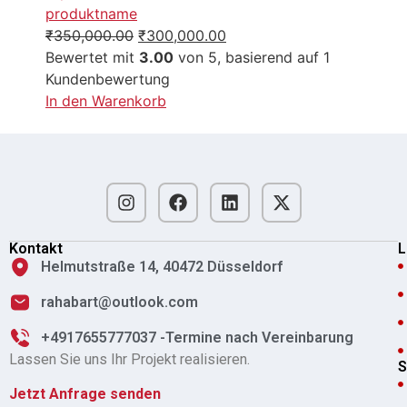
produktname
₹
350,000.00
₹
300,000.00
Bewertet mit
3.00
von 5, basierend auf
1
Kundenbewertung
In den Warenkorb
Kontakt
L
Helmutstraße 14, 40472 Düsseldorf
rahabart@outlook.com
+4917655777037 -Termine nach Vereinbarung
Lassen Sie uns Ihr Projekt realisieren.
S
Jetzt Anfrage senden